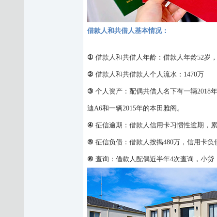
借款人和共借人基本情况
：
①
借款人和共借人年龄：借款人年龄
52岁
②
借款人和共借款人个人流水：
1470万
③
个人资产：配偶共借人名下有一辆
201
迪A6和一辆2015年的本田雅阁。
④
征信
逾期：借款人信用卡习惯性逾期，
⑤
征信负债：借款人按揭
480万，信用卡负
⑥
查询：借款人配偶近半年
4次查询，小贷