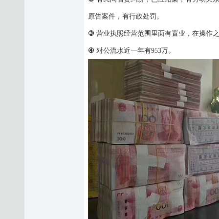
原告案件，有行政处罚。
③
营业执照经营范围里面有置业，在操作
④
对公流水
近一年有
953万。