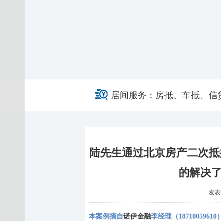
居间服务：房抵、车抵、信
陆先生通过北京房产二次抵
的解决
发表于 
本案例摘自
诺伊金融
李经理（
18710059