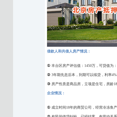
借款人和共借人房产情况
：
①
丰台区房产评估值：
1450万，可贷值为：1
②
3年期先息后本，到期可以续贷，利率4%，
③
房产性质是商品房，立项是住宅，房龄
1
企业情况
：
①
成立时间
18年的商贸公司，经营冷冻鱼
②
有民间借贷纠纷，已经结案，有劳动关