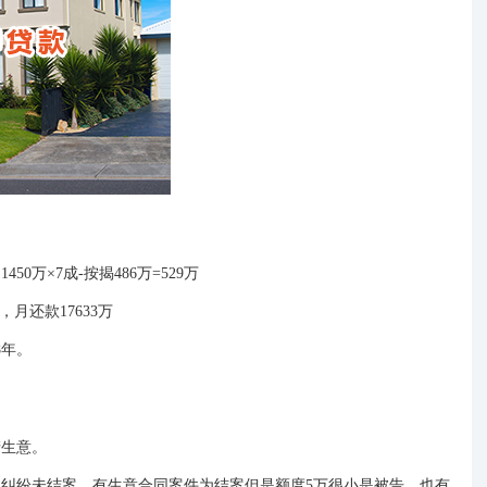
450万×7成-按揭486万=529万
月还款17633万
8年。
产生意。
系纠纷未结案，有生意合同案件为结案但是额度
5万很小是被告，也有