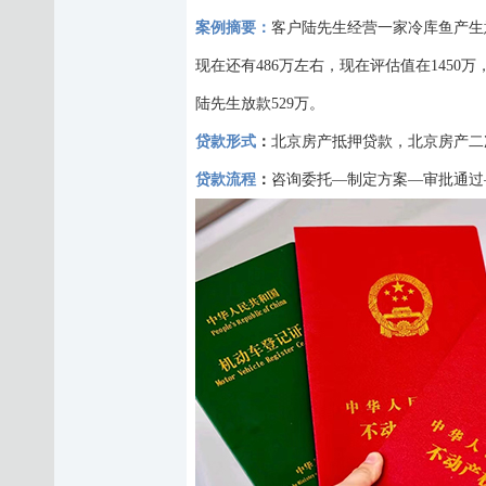
案例摘要：
客户
陆先生经营一家冷库鱼产生
现在还有486万左右，现在评估值在1450
陆先生放款529万。
贷款形式
：
北京房产抵押贷款
，
北京房产二
贷款流程
：
咨询委托
—制定方案—审批通过