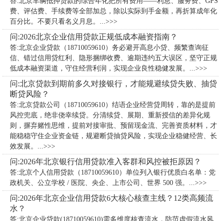
答:北京车辆抵押贷款的综合年化把所有费用——利息、服务费、GPS
费、评估费、手续费等全部加总，除以实际到手金额，再折算成年化
百分比。不要只看名义月息。...>>>
问:2026北京企业信用贷款正规低成本融资指南？
答:北京企业贷款（18710059610）务必避开高息小贷、频繁查询征
信、错过信用贷红利、隐形捆绑收费、逾期违约五大误区，坚守正规
低成本融资渠道，守住经营利润，实现企业良性稳健发展。...>>>
问:北京贷款到期前多久对接银行，才能规避续贷失败、抽贷
断贷风险？
答:北京贷款公司（18710059610）​结语企业经营贷周转，靠的是提前
风控兜底，绝非侥幸续贷。分清续贷、展期、重新授信的差异化规
则，摒弃赌性思维，提前对接审批、预留现金流、完善资质材料，才
能稳稳守住企业资金链，规避断贷抽贷风险，实现企业稳健经营、长
效发展。...>>>
问:2026年北京银行信用贷款准入客群和风控被拒原因？
答:北京个人信用贷款（18710059610）单位列入银行优质白名单：党
政机关、公立学校 / 医院、央企、上市公司、世界 500 强。...>>>
问:2026年北京企业信用贷款6大核心核查主线？12类高频流
水？
答:北京企业贷款(18710059610)需多维度核查流水，防范虚假流水风