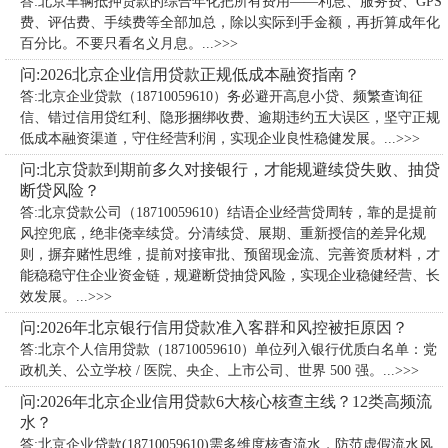
答:北京车辆抵押贷款的综合年化把所有费用——利息、服务费、GPS
费、评估费、手续费等全部加总，除以实际到手金额，再折算成年化
百分比。不要只看名义月息。...>>>
问:2026北京企业信用贷款正规低成本融资指南？
答:北京企业贷款（18710059610）务必避开高息小贷、频繁查询征
信、错过信用贷红利、隐形捆绑收费、逾期违约五大误区，坚守正规
低成本融资渠道，守住经营利润，实现企业良性稳健发展。...>>>
问:北京贷款到期前多久对接银行，才能规避续贷失败、抽贷
断贷风险？
答:北京贷款公司（18710059610）​结语企业经营贷周转，靠的是提前
风控兜底，绝非侥幸续贷。分清续贷、展期、重新授信的差异化规
则，摒弃赌性思维，提前对接审批、预留现金流、完善资质材料，才
能稳稳守住企业资金链，规避断贷抽贷风险，实现企业稳健经营、长
效发展。...>>>
问:2026年北京银行信用贷款准入客群和风控被拒原因？
答:北京个人信用贷款（18710059610）单位列入银行优质白名单：党
政机关、公立学校 / 医院、央企、上市公司、世界 500 强。...>>>
问:2026年北京企业信用贷款6大核心核查主线？12类高频流
水？
答:北京企业贷款(18710059610)需多维度核查流水，防范虚假流水风