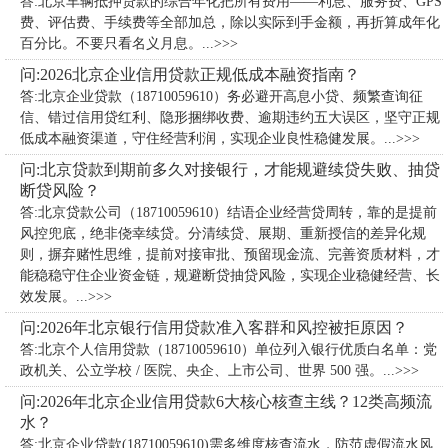
答:北京车辆抵押贷款的综合年化把所有费用——利息、服务费、GPS
费、评估费、手续费等全部加总，除以实际到手金额，再折算成年化
百分比。不要只看名义月息。...>>>
问:2026北京企业信用贷款正规低成本融资指南？
答:北京企业贷款（18710059610）务必避开高息小贷、频繁查询征
信、错过信用贷红利、隐形捆绑收费、逾期违约五大误区，坚守正规
低成本融资渠道，守住经营利润，实现企业良性稳健发展。...>>>
问:北京贷款到期前多久对接银行，才能规避续贷失败、抽贷
断贷风险？
答:北京贷款公司（18710059610）​结语企业经营贷周转，靠的是提前
风控兜底，绝非侥幸续贷。分清续贷、展期、重新授信的差异化规
则，摒弃赌性思维，提前对接审批、预留现金流、完善资质材料，才
能稳稳守住企业资金链，规避断贷抽贷风险，实现企业稳健经营、长
效发展。...>>>
问:2026年北京银行信用贷款准入客群和风控被拒原因？
答:北京个人信用贷款（18710059610）单位列入银行优质白名单：党
政机关、公立学校 / 医院、央企、上市公司、世界 500 强。...>>>
问:2026年北京企业信用贷款6大核心核查主线？12类高频流
水？
答:北京企业贷款(18710059610)需多维度核查流水，防范虚假流水风