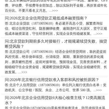
答:北京车辆抵押贷款的综合年化把所有费用——利息、服务费、GPS
费、评估费、手续费等全部加总，除以实际到手金额，再折算成年化
百分比。不要只看名义月息。...>>>
问:2026北京企业信用贷款正规低成本融资指南？
答:北京企业贷款（18710059610）务必避开高息小贷、频繁查询征
信、错过信用贷红利、隐形捆绑收费、逾期违约五大误区，坚守正规
低成本融资渠道，守住经营利润，实现企业良性稳健发展。...>>>
问:北京贷款到期前多久对接银行，才能规避续贷失败、抽贷
断贷风险？
答:北京贷款公司（18710059610）​结语企业经营贷周转，靠的是提前
风控兜底，绝非侥幸续贷。分清续贷、展期、重新授信的差异化规
则，摒弃赌性思维，提前对接审批、预留现金流、完善资质材料，才
能稳稳守住企业资金链，规避断贷抽贷风险，实现企业稳健经营、长
效发展。...>>>
问:2026年北京银行信用贷款准入客群和风控被拒原因？
答:北京个人信用贷款（18710059610）单位列入银行优质白名单：党
政机关、公立学校 / 医院、央企、上市公司、世界 500 强。...>>>
问:2026年北京企业信用贷款6大核心核查主线？12类高频流
水？
答:北京企业贷款(18710059610)需多维度核查流水，防范虚假流水风