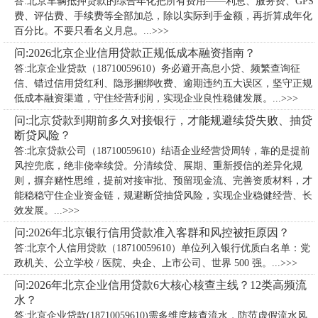
答:北京车辆抵押贷款的综合年化把所有费用——利息、服务费、GPS
费、评估费、手续费等全部加总，除以实际到手金额，再折算成年化
百分比。不要只看名义月息。...>>>
问:2026北京企业信用贷款正规低成本融资指南？
答:北京企业贷款（18710059610）务必避开高息小贷、频繁查询征
信、错过信用贷红利、隐形捆绑收费、逾期违约五大误区，坚守正规
低成本融资渠道，守住经营利润，实现企业良性稳健发展。...>>>
问:北京贷款到期前多久对接银行，才能规避续贷失败、抽贷
断贷风险？
答:北京贷款公司（18710059610）​结语企业经营贷周转，靠的是提前
风控兜底，绝非侥幸续贷。分清续贷、展期、重新授信的差异化规
则，摒弃赌性思维，提前对接审批、预留现金流、完善资质材料，才
能稳稳守住企业资金链，规避断贷抽贷风险，实现企业稳健经营、长
效发展。...>>>
问:2026年北京银行信用贷款准入客群和风控被拒原因？
答:北京个人信用贷款（18710059610）单位列入银行优质白名单：党
政机关、公立学校 / 医院、央企、上市公司、世界 500 强。...>>>
问:2026年北京企业信用贷款6大核心核查主线？12类高频流
水？
答:北京企业贷款(18710059610)需多维度核查流水，防范虚假流水风