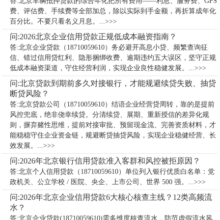
答:北京车辆抵押贷款的综合年化把所有费用——利息、服务费、GPS
费、评估费、手续费等全部加总，除以实际到手金额，再折算成年化
百分比。不要只看名义月息。...>>>
问:2026北京企业信用贷款正规低成本融资指南？
答:北京企业贷款（18710059610）务必避开高息小贷、频繁查询征
信、错过信用贷红利、隐形捆绑收费、逾期违约五大误区，坚守正规
低成本融资渠道，守住经营利润，实现企业良性稳健发展。...>>>
问:北京贷款到期前多久对接银行，才能规避续贷失败、抽贷
断贷风险？
答:北京贷款公司（18710059610）​结语企业经营贷周转，靠的是提前
风控兜底，绝非侥幸续贷。分清续贷、展期、重新授信的差异化规
则，摒弃赌性思维，提前对接审批、预留现金流、完善资质材料，才
能稳稳守住企业资金链，规避断贷抽贷风险，实现企业稳健经营、长
效发展。...>>>
问:2026年北京银行信用贷款准入客群和风控被拒原因？
答:北京个人信用贷款（18710059610）单位列入银行优质白名单：党
政机关、公立学校 / 医院、央企、上市公司、世界 500 强。...>>>
问:2026年北京企业信用贷款6大核心核查主线？12类高频流
水？
答:北京企业贷款(18710059610)需多维度核查流水，防范虚假流水风