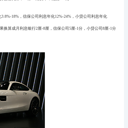
化
3.8%-18%
，
信
保
公司利息年化
12%-24%
，
小
贷
公司利息年化
果换算成月利息银行2厘-8厘，信保公司5厘-1分
，
小贷公司
8厘-1分