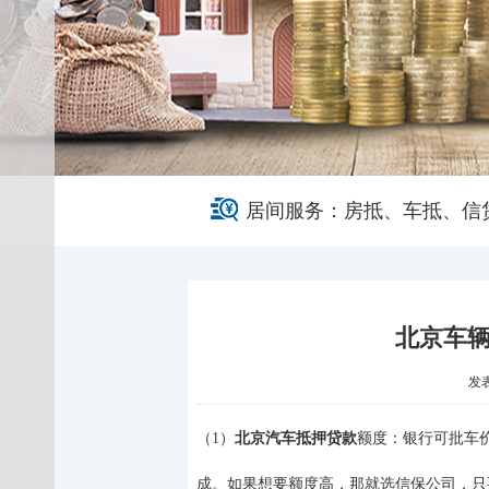
居间服务：房抵、车抵、信
北京车
发表于
（
1）
北京汽车抵押贷款
额度
：
银行可批车
成。如果想要额度高，那就选信保公司
，
只