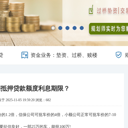
贷
资金业务：垫资、过桥、赎楼
辆抵押贷款额度利息期限？
 2025-11-05 19:59:20
浏览：682
价的
1.2倍
，
信保公司可批车价的
4倍
，
小额公司正常可批车价的
7-10
要征信良好，一部
25万的车，能批100万!