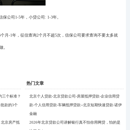
，信保公司1-5年
，
小
贷
公司
: 1-3年。
个月-1年
，
征信查询
2个月不超5次，信保公司要求查询不要太多就
做
。
热门文章
的三个标准？
北京个人贷款-北京贷款公司-房屋抵押贷款-企业信用贷
会批款的3个
款-个人信用贷款-车辆抵押贷款--北京短期快速贷款-诺伊
金融
？北京房产抵
2026年北京贷款公司讲解银行真不怕你用网贷，怕的是