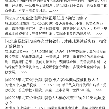
答:北京车辆抵押贷款的综合年化把所有费用——利息、服务费、GPS
费、评估费、手续费等全部加总，除以实际到手金额，再折算成年化
百分比。不要只看名义月息。...>>>
问:2026北京企业信用贷款正规低成本融资指南？
答:北京企业贷款（18710059610）务必避开高息小贷、频繁查询征
信、错过信用贷红利、隐形捆绑收费、逾期违约五大误区，坚守正规
低成本融资渠道，守住经营利润，实现企业良性稳健发展。...>>>
问:北京贷款到期前多久对接银行，才能规避续贷失败、抽贷
断贷风险？
答:北京贷款公司（18710059610）​结语企业经营贷周转，靠的是提前
风控兜底，绝非侥幸续贷。分清续贷、展期、重新授信的差异化规
则，摒弃赌性思维，提前对接审批、预留现金流、完善资质材料，才
能稳稳守住企业资金链，规避断贷抽贷风险，实现企业稳健经营、长
效发展。...>>>
问:2026年北京银行信用贷款准入客群和风控被拒原因？
答:北京个人信用贷款（18710059610）单位列入银行优质白名单：党
政机关、公立学校 / 医院、央企、上市公司、世界 500 强。...>>>
问:2026年北京企业信用贷款6大核心核查主线？12类高频流
水？
答:北京企业贷款(18710059610)需多维度核查流水，防范虚假流水风